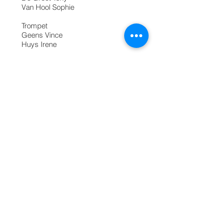
Van Hool Sophie
Trompet
Geens Vince
Huys Irene
Trombone
Jonas Van Hool
Keyboard/piano
Simonyan Arno
Suykerbuyk Rene
Slagwerk
Van Volsem Robbe
Smolderen Laila
Gillis Senne