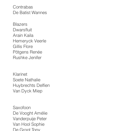
Contrabas
De Batist Wannes
Blazers
Dwarsfluit
Arain Kaila
Hemeryck Veerle
Gillis Flore
Pötgens Renée
Rushke Jenifer
Klarinet
Soete Nathalie
Huybrechts Delfien
Van Dyck Miep
Saxofoon
De Vooght Amélie
Vanderpuije Peter
Van Hool Sophie
De Groot Tony